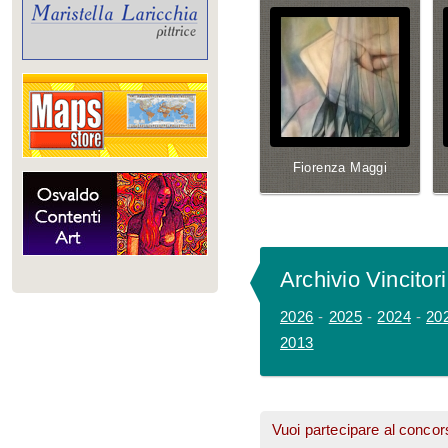
Fiorenza Maggi
Archivio Vincitori
2026
-
2025
-
2024
-
20
2013
Vuoi partecipare al concor