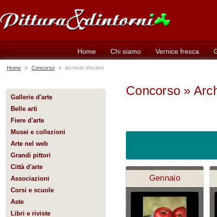
Home
Chi siamo
Vernice fresca
G
Home
»
Concorso
»
Archivio Vincitori
Concorso » Archi
Gallerie d'arte
Belle arti
Fiere d'arte
Musei e collezioni
Arte nel web
Grandi pittori
Città d'arte
Gennaio
Associazioni
Corsi e scuole
Aste
Libri e riviste