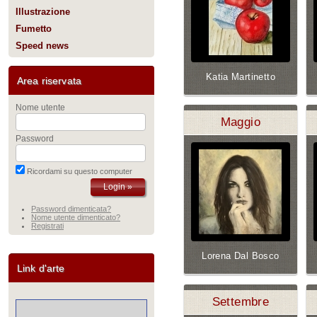
Illustrazione
Fumetto
Speed news
Katia Martinetto
Area riservata
Nome utente
Maggio
Password
Ricordami su questo computer
Password dimenticata?
Nome utente dimenticato?
Registrati
Lorena Dal Bosco
Link d'arte
Settembre