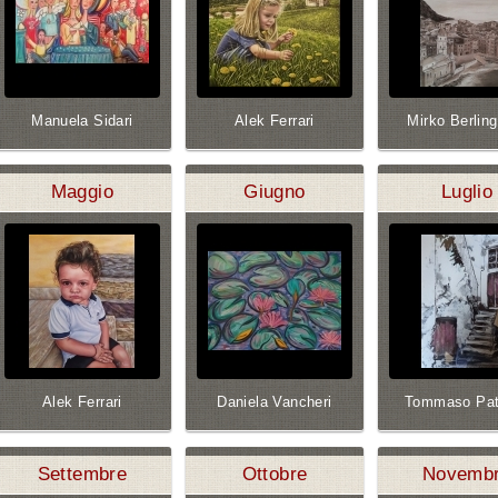
Manuela Sidari
Alek Ferrari
Mirko Berling
Maggio
Giugno
Luglio
Alek Ferrari
Daniela Vancheri
Tommaso Pat
Settembre
Ottobre
Novemb