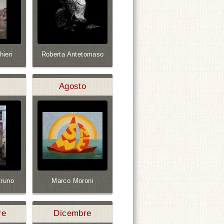
hieri
Roberta Antetomaso
Agosto
runo
Marco Moroni
re
Dicembre