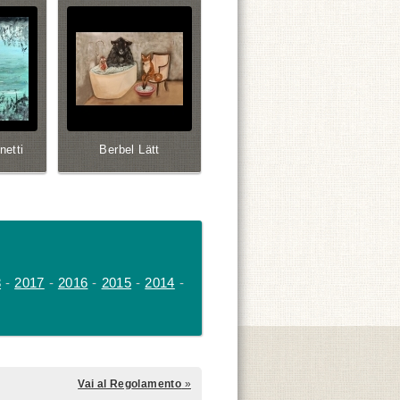
netti
Berbel Lätt
8
-
2017
-
2016
-
2015
-
2014
-
Vai al Regolamento
»