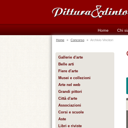
Home
Chi s
Home
»
Concorso
»
Archivio Vincitori
Gallerie d'arte
Belle arti
Fiere d'arte
Musei e collezioni
Arte nel web
Grandi pittori
Città d'arte
Associazioni
Corsi e scuole
Aste
Libri e riviste