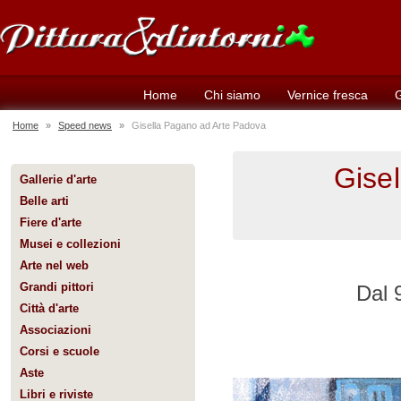
Home
Chi siamo
Vernice fresca
G
Home
»
Speed news
»
Gisella Pagano ad Arte Padova
Gise
Gallerie d'arte
Belle arti
Fiere d'arte
Musei e collezioni
Arte nel web
Grandi pittori
Dal 
Città d'arte
Associazioni
Corsi e scuole
Aste
Libri e riviste