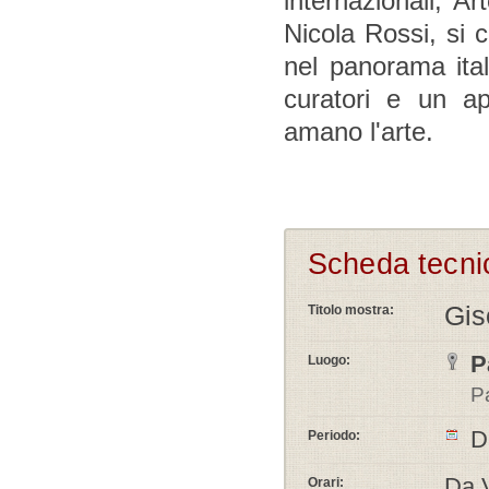
internazionali, Ar
Nicola Rossi, si 
nel panorama italia
curatori e un ap
amano l'arte.
Scheda tecni
Gis
Titolo mostra:
P
Luogo:
P
D
Periodo:
Da V
Orari: