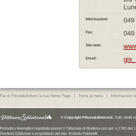
Lune
049
Informazioni:
049
Fax:
www
Sito web:
gis_
Email:
Fai di Pittura&dintorni la tua Home Page
|
Torna al menu
|
Informazioni le
© Copyright Pittura&dintorni.it.
Tutti i diritti
Periodico telematico registrato presso il Tribunale di Modena con aut. n.1782 del
Direttore Editoriale e proprietario del sito: Roberto Fabbretti