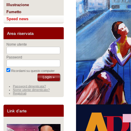
Illustrazione
Fumetto
Speed news
Area riservata
Nome utente
Password
Ricordami su questo computer
Password dimenticata?
Nome utente dimenticato?
Registrati
Link d'arte