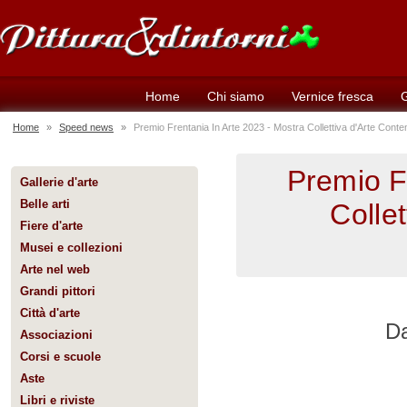
Home
Chi siamo
Vernice fresca
G
Home
»
Speed news
»
Premio Frentania In Arte 2023 - Mostra Collettiva d'Arte Con
Premio F
Gallerie d'arte
Belle arti
Colle
Fiere d'arte
Musei e collezioni
Arte nel web
Grandi pittori
Città d'arte
Da
Associazioni
Corsi e scuole
Aste
Libri e riviste