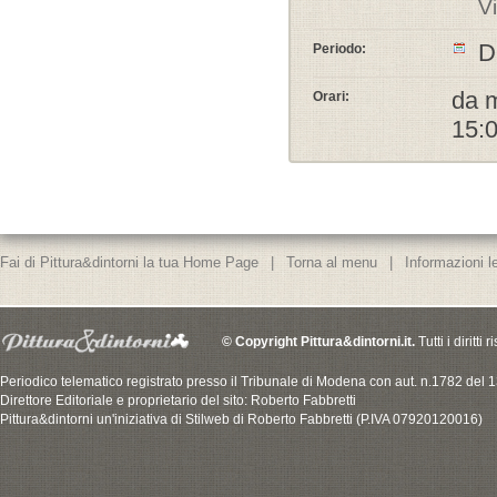
Vi
D
Periodo:
da m
Orari:
15:0
Fai di Pittura&dintorni la tua Home Page
|
Torna al menu
|
Informazioni le
© Copyright Pittura&dintorni.it.
Tutti i diritti
Periodico telematico registrato presso il Tribunale di Modena con aut. n.1782 del
Direttore Editoriale e proprietario del sito: Roberto Fabbretti
Pittura&dintorni un'iniziativa di Stilweb di Roberto Fabbretti (P.IVA 07920120016)