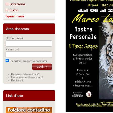
Illustrazione
Fumetto
Speed news
Area riservata
Nome utente
Password
Ricordami su questo computer
Password dimenticata?
Nome utente dimenticato?
Registrati
Link d'arte