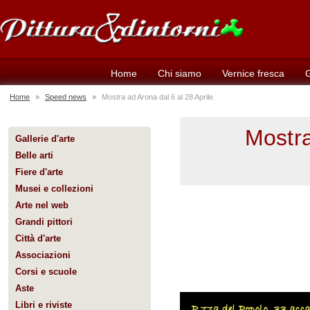
Home
Chi siamo
Vernice fresca
G
Home
»
Speed news
»
Mostra ad Arona dal 6 al 28 Aprile
Mostra
Gallerie d'arte
Belle arti
Fiere d'arte
Musei e collezioni
Arte nel web
Grandi pittori
Città d'arte
Associazioni
Corsi e scuole
Aste
Libri e riviste