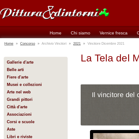
Home
Chi siamo
Vernice fresca
G
Home
»
Concorso
»
Archivio Vincitori
»
2021
»
Vincitore Dicembre 2021
La Tela del 
Gallerie d'arte
Belle arti
Fiere d'arte
Musei e collezioni
Arte nel web
Il vincitore del
Grandi pittori
Città d'arte
Associazioni
Corsi e scuole
Aste
Libri e riviste