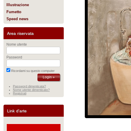
Illustrazione
Fumetto
Speed news
Area riservata
Nome utente
Password
Ricordami su questo computer
Password dimenticata?
Nome utente dimenticato?
Registrati
Link d'arte