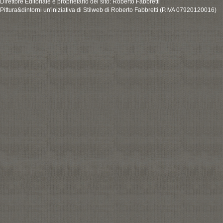
Direttore Editoriale e proprietario del sito: Roberto Fabbretti
Pittura&dintorni un'iniziativa di Stilweb di Roberto Fabbretti (P.IVA 07920120016)